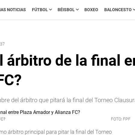
MAS NOTICIAS
FÚTBOL
BÉISBOL
BOXEO
BALONCESTO
:37
 árbitro de la final 
FC?
e del árbitro que pitará la final del Torneo Clausu
FC?
FOTO: FPF
mo árbitro principal para pitar la final del Torneo