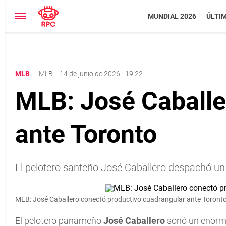
MUNDIAL 2026
ÚLTI
MLB
MLB
-
14 de junio de 2026 - 19:22
MLB: José Caballe
ante Toronto
El pelotero santeño José Caballero despachó un 
MLB: José Caballero conectó productivo cuadrangular ante Toront
El pelotero panameño
José Caballero
sonó un enorme