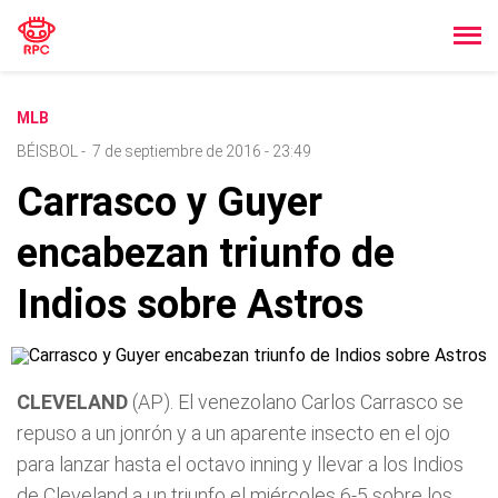
MLB
BÉISBOL
-
7 de septiembre de 2016 - 23:49
Carrasco y Guyer
encabezan triunfo de
Indios sobre Astros
CLEVELAND
(AP). El venezolano Carlos Carrasco se
repuso a un jonrón y a un aparente insecto en el ojo
para lanzar hasta el octavo inning y llevar a los Indios
de Cleveland a un triunfo el miércoles 6-5 sobre los