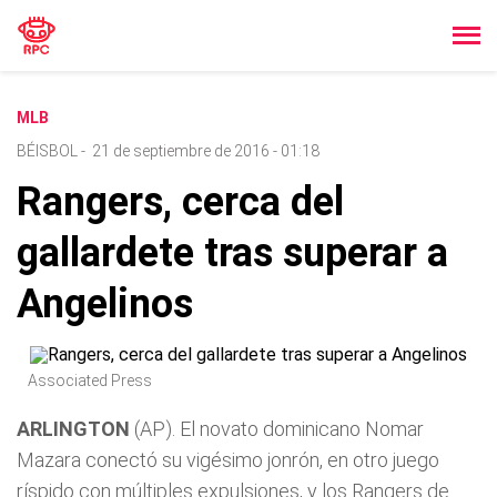
MLB
BÉISBOL
-
21 de septiembre de 2016 - 01:18
Rangers, cerca del
gallardete tras superar a
Angelinos
Associated Press
ARLINGTON
(AP). El novato dominicano Nomar
Mazara conectó su vigésimo jonrón, en otro juego
ríspido con múltiples expulsiones, y los Rangers de