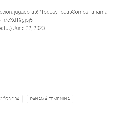
cción, jugadoras!
#TodosyTodasSomosPanamá
com/cXd19gjoj5
afut)
June 22, 2023
 CÓRDOBA
PANAMÁ FEMENINA