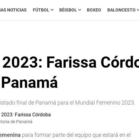
MAS NOTICIAS
FÚTBOL
BÉISBOL
BOXEO
BALONCESTO
2023: Farissa Córdo
e Panamá
 listado final de Panamá para el Mundial Femenino 2023.
catoria de Panamá
emenina
para formar parte del equipo que estará en el