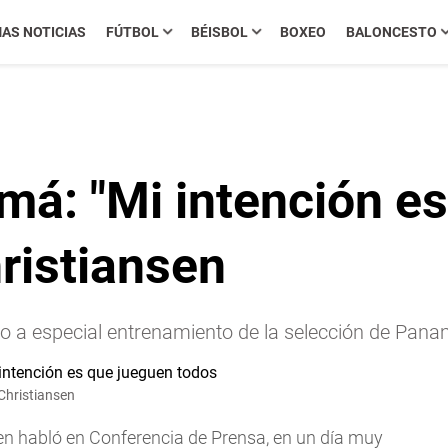
MAS NOTICIAS
FÚTBOL
BÉISBOL
BOXEO
BALONCESTO
má: "Mi intención e
ristiansen
io a especial entrenamiento de la selección de Pa
Christiansen
 habló en Conferencia de Prensa, en un día muy