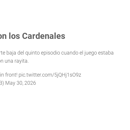
on los Cardenales
arte baja del quinto episodio cuando el juego estaba
n una rayita.
in front!
pic.twitter.com/5jQHj1sO9z
B)
May 30, 2026