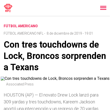
FÚTBOL AMERICANO
FÚTBOL AMERICANO NFL
-
8 de diciembre de 2019 - 19:01
Con tres touchdowns de
Lock, Broncos sorprenden
a Texans
Associated Press
HOUSTON (AP) — El novato Drew Lock lanzó para
309 yardas y tres touchdowns, Kareem Jackson
aportó una intercepción y un regreso de 70 yardas