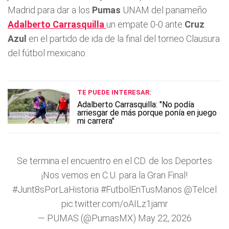
Madrid para dar a los
Pumas
UNAM del panameño
Adalberto Carrasquilla
un empate 0-0 ante
Cruz
Azul
en el partido de ida de la final del torneo Clausura
del fútbol mexicano.
TE PUEDE INTERESAR:
Adalberto Carrasquilla: "No podía
arriesgar de más porque ponía en juego
mi carrera"
Se termina el encuentro en el CD. de los Deportes
¡Nos vemos en C.U. para la Gran Final!
#Junt8sPorLaHistoria
#FutbolEnTusManos
@Telcel
pic.twitter.com/oAILz1jamr
— PUMAS (@PumasMX)
May 22, 2026