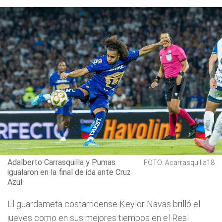
Adalberto Carrasquilla y Pumas
FOTO: Acarrasquilla18
igualaron en la final de ida ante Cruz
Azul
El guardameta costarricense Keylor Navas brilló el
jueves como en sus mejores tiempos en el Real