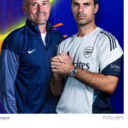
League
FOTO: UEFA