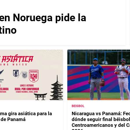
en Noruega pide la
tino
BEISBOL
ma gira asiática para la
Nicaragua vs Panamá: Fec
n de Panamá
dónde seguir final béisbo
Centroamericanos y del C