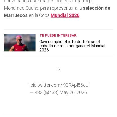
convocados este martes por el DT marroquí
Mohamed Ouahbi para representar a la
selección de
Marruecos
en la Copa
Mundial 2026
.
TE PUEDE INTERESAR:
Gavi cumplió el reto de teñirse el
cabello de rosa por ganar el Mundial
2026
?
'
pic.twitter.com/KQRApl56oJ
— 433 (@433)
May 26, 2026