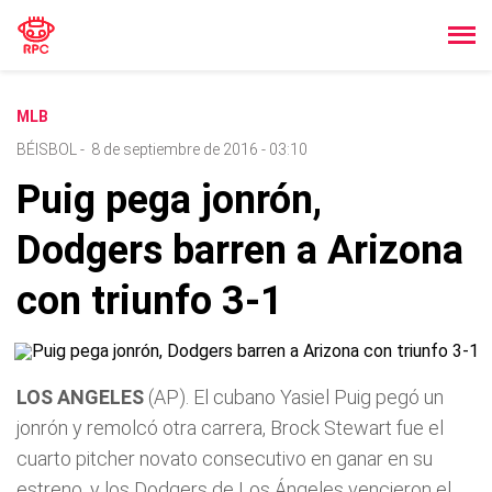
MLB
BÉISBOL
-
8 de septiembre de 2016 - 03:10
Puig pega jonrón,
Dodgers barren a Arizona
con triunfo 3-1
LOS ANGELES
(AP). El cubano Yasiel Puig pegó un
jonrón y remolcó otra carrera, Brock Stewart fue el
cuarto pitcher novato consecutivo en ganar en su
estreno, y los Dodgers de Los Ángeles vencieron el